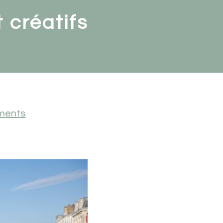
t créatifs
ments